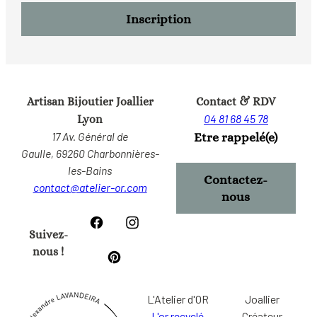
Artisan Bijoutier Joallier
Contact & RDV
04 81 68 45 78
Lyon
17 Av. Général de
Etre rappelé(e)
Gaulle,
69260 Charbonnières-
les-Bains
Contactez-
contact@atelier-or.com
nous
Suivez-
nous !
L'Atelier d'OR
Joallier
L'or recyclé
Créateur