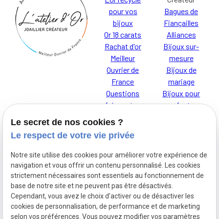
pour vos
Bagues de
bijoux
Fiançailles
Or 18 carats
Alliances
Rachat d'or
Bijoux sur-
Meilleur
mesure
Ouvrier de
Bijoux de
France
mariage
Questions
Bijoux pour
fréquentes
enfants
Le secret de nos cookies ?
Le respect de votre vie privée
Notre site utilise des cookies pour améliorer votre expérience de
Je t'AdOR
Mentions
navigation et vous offrir un contenu personnalisé. Les cookies
L'Atelier d'Or,
strictement nécessaires sont essentiels au fonctionnement de
légales
base de notre site et ne peuvent pas être désactivés.
découvrez nos
Cependant, vous avez le choix d'activer ou de désactiver les
bijoux pour
cookies de personnalisation, de performance et de marketing
Politique de
enfants
selon vos préférences. Vous pouvez modifier vos paramètres