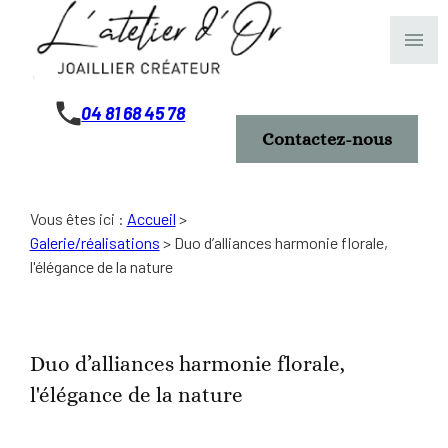
Panneau de gestion des cookies
menu
04 81 68 45 78
Contactez-nous
Vous êtes ici :
Accueil
>
Galerie/réalisations
>
Duo d’alliances harmonie florale,
l'élégance de la nature
Duo d’alliances harmonie florale,
l'élégance de la nature