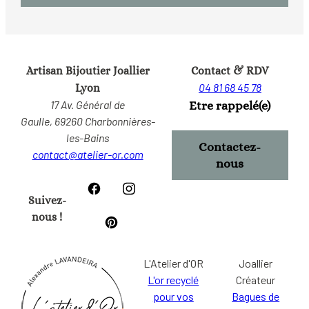
Artisan Bijoutier Joallier
Contact & RDV
04 81 68 45 78
Lyon
17 Av. Général de
Etre rappelé(e)
Gaulle,
69260 Charbonnières-
les-Bains
Contactez-
contact@atelier-or.com
nous
Suivez-
nous !
L'Atelier d'OR
Joallier
L'or recyclé
Créateur
pour vos
Bagues de