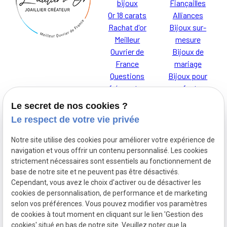
bijoux
Fiançailles
Or 18 carats
Alliances
Rachat d'or
Bijoux sur-
Meilleur
mesure
Ouvrier de
Bijoux de
France
mariage
Questions
Bijoux pour
fréquentes
enfants
Le secret de nos cookies ?
Le respect de votre vie privée
Notre site utilise des cookies pour améliorer votre expérience de
Je t'AdOR
Mentions
navigation et vous offrir un contenu personnalisé. Les cookies
L'Atelier d'Or,
légales
strictement nécessaires sont essentiels au fonctionnement de
base de notre site et ne peuvent pas être désactivés.
découvrez nos
Cependant, vous avez le choix d'activer ou de désactiver les
bijoux pour
cookies de personnalisation, de performance et de marketing
Politique de
enfants
selon vos préférences. Vous pouvez modifier vos paramètres
confidentialité
de cookies à tout moment en cliquant sur le lien 'Gestion des
cookies' situé en bas de notre site. Veuillez noter que la