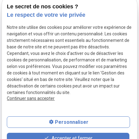
Le secret de nos cookies ?
Le respect de votre vie privée
Notre site utilise des cookies pour améliorer votre expérience de
Je t'AdOR
Mentions
navigation et vous offrir un contenu personnalisé. Les cookies
L'Atelier d'Or,
légales
strictement nécessaires sont essentiels au fonctionnement de
base de notre site et ne peuvent pas être désactivés.
découvrez nos
Cependant, vous avez le choix d'activer ou de désactiver les
bijoux pour
cookies de personnalisation, de performance et de marketing
Politique de
enfants
selon vos préférences. Vous pouvez modifier vos paramètres
confidentialité
de cookies à tout moment en cliquant sur le lien 'Gestion des
cookies' situé en bas de notre site. Veuillez noter que la
désactivation de certains cookies peut avoir un impact sur
Gestion des
certaines fonctionnalités du site.
cookies
Continuer sans accepter
Personnaliser
place
contact_page
phone
Accepter et fermer