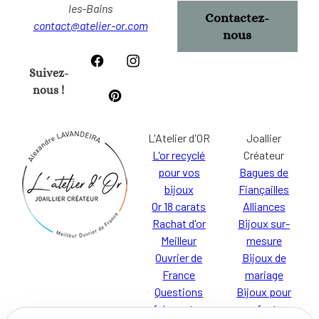
les-Bains
Contactez-
contact@atelier-or.com
nous
Suivez-
nous !
L'Atelier d'OR
Joallier
L'or recyclé
Créateur
pour vos
Bagues de
bijoux
Fiançailles
Or 18 carats
Alliances
Rachat d'or
Bijoux sur-
Meilleur
mesure
Ouvrier de
Bijoux de
France
mariage
Questions
Bijoux pour
fréquentes
enfants