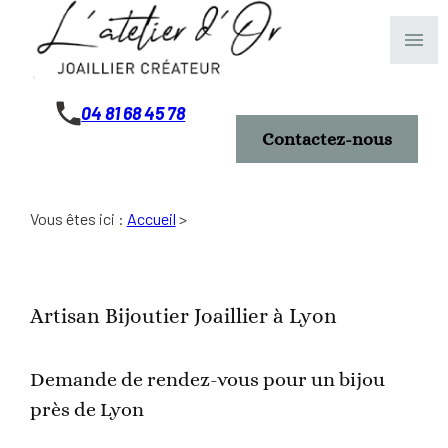
Panneau de gestion des cookies
menu
04 81 68 45 78
Contactez-nous
Vous êtes ici :
Accueil
>
Artisan Bijoutier Joaillier à Lyon
Demande de rendez-vous pour un bijou
près de Lyon