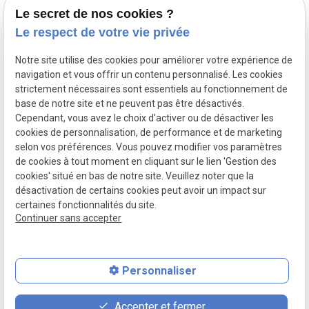
Le secret de nos cookies ?
Le respect de votre vie privée
Notre site utilise des cookies pour améliorer votre expérience de
Je t'AdOR
Mentions
navigation et vous offrir un contenu personnalisé. Les cookies
L'Atelier d'Or,
légales
strictement nécessaires sont essentiels au fonctionnement de
base de notre site et ne peuvent pas être désactivés.
découvrez nos
Cependant, vous avez le choix d'activer ou de désactiver les
bijoux pour
cookies de personnalisation, de performance et de marketing
Politique de
enfants
selon vos préférences. Vous pouvez modifier vos paramètres
confidentialité
de cookies à tout moment en cliquant sur le lien 'Gestion des
cookies' situé en bas de notre site. Veuillez noter que la
désactivation de certains cookies peut avoir un impact sur
Gestion des
certaines fonctionnalités du site.
cookies
Continuer sans accepter
Personnaliser
place
contact_page
phone
Accepter et fermer