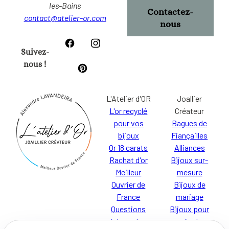
les-Bains
Contactez-
contact@atelier-or.com
nous
Suivez-
nous !
L'Atelier d'OR
Joallier
L'or recyclé
Créateur
pour vos
Bagues de
bijoux
Fiançailles
Or 18 carats
Alliances
Rachat d'or
Bijoux sur-
Meilleur
mesure
Ouvrier de
Bijoux de
France
mariage
Questions
Bijoux pour
fréquentes
enfants