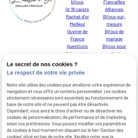
bijoux
Fiançailles
Or 18 carats
Alliances
Rachat d'or
Bijoux sur-
Meilleur
mesure
Ouvrier de
Bijoux de
France
mariage
Questions
Bijoux pour
fréquentes
enfants
Le secret de nos cookies ?
Le respect de votre vie privée
Notre site utilise des cookies pour améliorer votre expérience de
Je t'AdOR
Mentions
navigation et vous offrir un contenu personnalisé. Les cookies
L'Atelier d'Or,
légales
strictement nécessaires sont essentiels au fonctionnement de
base de notre site et ne peuvent pas être désactivés.
découvrez nos
Cependant, vous avez le choix d'activer ou de désactiver les
bijoux pour
cookies de personnalisation, de performance et de marketing
Politique de
enfants
selon vos préférences. Vous pouvez modifier vos paramètres
confidentialité
de cookies à tout moment en cliquant sur le lien 'Gestion des
cookies' situé en bas de notre site. Veuillez noter que la