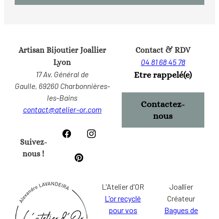
Artisan Bijoutier Joallier
Contact & RDV
04 81 68 45 78
Lyon
17 Av. Général de
Etre rappelé(e)
Gaulle,
69260 Charbonnières-
les-Bains
Contactez-
contact@atelier-or.com
nous
Suivez-
nous !
L'Atelier d'OR
Joallier
L'or recyclé
Créateur
pour vos
Bagues de