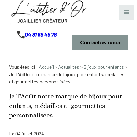
Panneau de gestion des cookies
menu
04 81 68 45 78
Contactez-nous
Vous êtes ici :
Accueil
>
Actualités
>
Bijoux pour enfants
>
Je T'AdOr notre marque de bijoux pour enfants, médailles
et gourmettes personnalisées
Je T'AdOr notre marque de bijoux pour
enfants, médailles et gourmettes
personnalisées
Le
04 juillet 2024