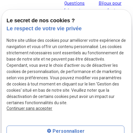
Questions
Bijoux pour
fréquentes
enfants
Le secret de nos cookies ?
Le respect de votre vie privée
Notre site utilise des cookies pour améliorer votre expérience de
Je t'AdOR
Mentions
navigation et vous offrir un contenu personnalisé. Les cookies
L'Atelier d'Or,
légales
strictement nécessaires sont essentiels au fonctionnement de
base de notre site et ne peuvent pas être désactivés.
découvrez nos
Cependant, vous avez le choix d'activer ou de désactiver les
bijoux pour
cookies de personnalisation, de performance et de marketing
Politique de
enfants
selon vos préférences. Vous pouvez modifier vos paramètres
confidentialité
de cookies à tout moment en cliquant sur le lien 'Gestion des
cookies' situé en bas de notre site. Veuillez noter que la
désactivation de certains cookies peut avoir un impact sur
Gestion des
certaines fonctionnalités du site.
cookies
Continuer sans accepter
Personnaliser