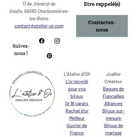
17 Av. Général de
Etre rappelé(e)
Gaulle,
69260 Charbonnières-
les-Bains
Contactez-
contact@atelier-or.com
nous
Suivez-
nous !
L'Atelier d'OR
Joallier
L'or recyclé
Créateur
pour vos
Bagues de
bijoux
Fiançailles
Or 18 carats
Alliances
Rachat d'or
Bijoux sur-
Meilleur
mesure
Ouvrier de
Bijoux de
France
mariage