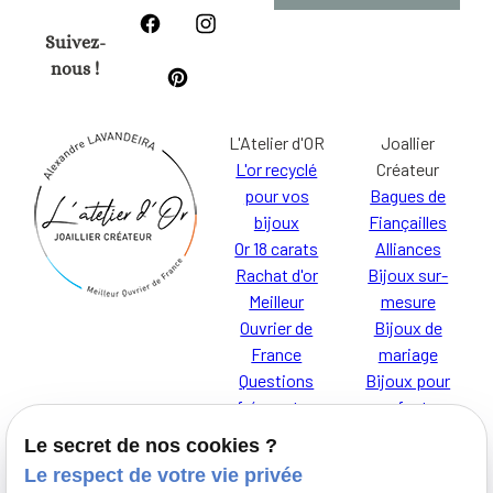
Suivez-
nous !
L'Atelier d'OR
Joallier
L'or recyclé
Créateur
pour vos
Bagues de
bijoux
Fiançailles
Or 18 carats
Alliances
Rachat d'or
Bijoux sur-
Meilleur
mesure
Ouvrier de
Bijoux de
France
mariage
Questions
Bijoux pour
fréquentes
enfants
Le secret de nos cookies ?
Le respect de votre vie privée