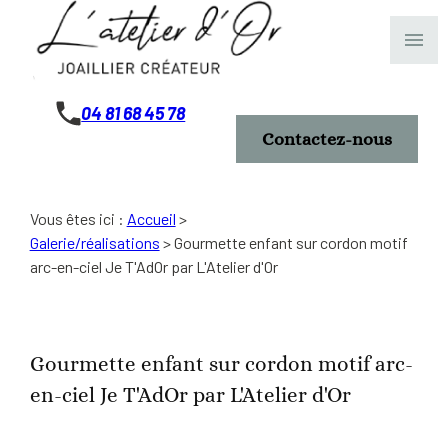
Panneau de gestion des cookies
menu
04 81 68 45 78
Contactez-nous
Vous êtes ici :
Accueil
>
Galerie/réalisations
>
Gourmette enfant sur cordon motif
arc-en-ciel Je T'AdOr par L'Atelier d'Or
Gourmette enfant sur cordon motif arc-
en-ciel Je T'AdOr par L'Atelier d'Or