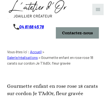
Panneau de gestion des cookies
menu
04 81 68 45 78
Contactez-nous
Vous êtes ici :
Accueil
>
Galerie/réalisations
>
Gourmette enfant en rose rose 18
carats sur cordon Je T'AdOr, fleur gravée
Gourmette enfant en rose rose 18 carats
sur cordon Je T'AdOr, fleur gravée