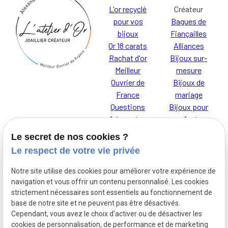
L'or recyclé
Créateur
pour vos
Bagues de
bijoux
Fiançailles
Or 18 carats
Alliances
Rachat d'or
Bijoux sur-
Meilleur
mesure
Ouvrier de
Bijoux de
France
mariage
Questions
Bijoux pour
fréquentes
enfants
Le secret de nos cookies ?
Le respect de votre vie privée
Notre site utilise des cookies pour améliorer votre expérience de
Je t'AdOR
Mentions
navigation et vous offrir un contenu personnalisé. Les cookies
L'Atelier d'Or,
légales
strictement nécessaires sont essentiels au fonctionnement de
base de notre site et ne peuvent pas être désactivés.
découvrez nos
Cependant, vous avez le choix d'activer ou de désactiver les
bijoux pour
cookies de personnalisation, de performance et de marketing
Politique de