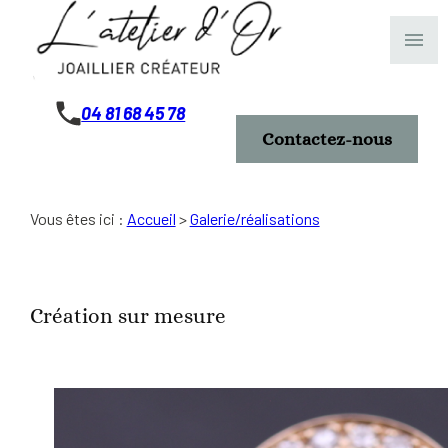
Panneau de gestion des cookies
menu
04 81 68 45 78
Contactez-nous
Vous êtes ici :
Accueil
>
Galerie/réalisations
Création sur mesure