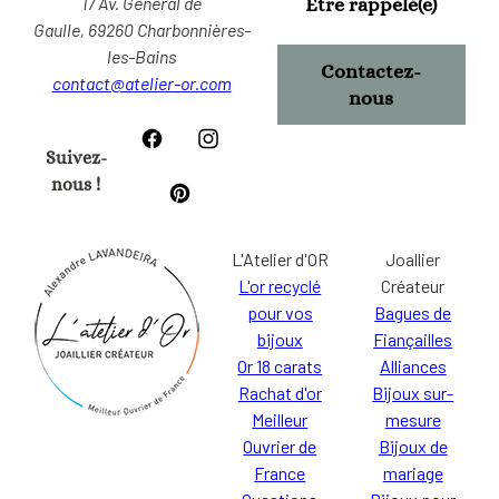
17 Av. Général de
Etre rappelé(e)
Gaulle,
69260 Charbonnières-
les-Bains
Contactez-
contact@atelier-or.com
nous
Suivez-
nous !
L'Atelier d'OR
Joallier
L'or recyclé
Créateur
pour vos
Bagues de
bijoux
Fiançailles
Or 18 carats
Alliances
Rachat d'or
Bijoux sur-
Meilleur
mesure
Ouvrier de
Bijoux de
France
mariage