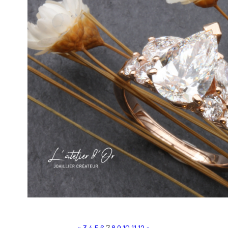
«
3
4
5
6
7
8
9
10
11
12
»